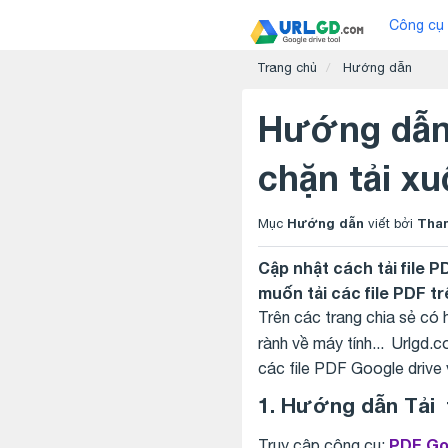
Công cụ 
Trang chủ
Hướng dẫn
Hướng dẫn C
chặn tải x
Hướng dẫn
Tha
Mục
viết bởi
Cập nhật cách tải file 
muốn tải các file PDF tr
Trên các trang chia sẻ có
rành về máy tính... Urlgd.
các file PDF Google drive v
1. Hướng dẫn Tải f
PDF Go
Truy cập công
cụ: