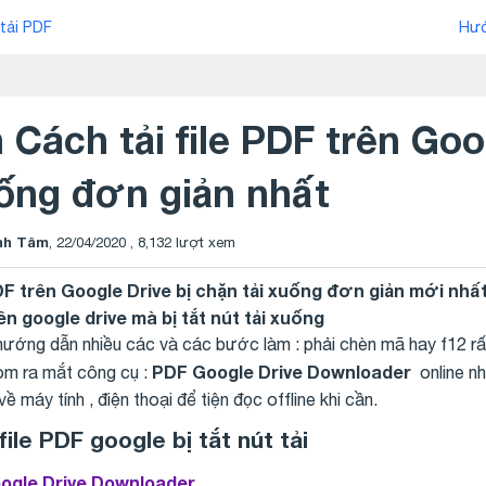
tải PDF
Hướ
ách tải file PDF trên Goog
uống đơn giản nhất
nh Tâm
,
22/04/2020
, 8,132 lượt xem
PDF trên Google Drive bị chặn tải xuống đơn giản mới nh
ên google drive mà bị tắt nút tải xuống
 hướng dẫn nhiều các và các bước làm : phải chèn mã hay f12 r
PDF Google Drive Downloader
com ra mắt công cụ :
online n
ề máy tính , điện thoại để tiện đọc offline khi cần.
ile PDF google bị tắt nút tải
ogle Drive Downloader